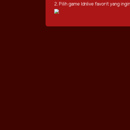
2. Pilih game Idnlive favorit yang ingi