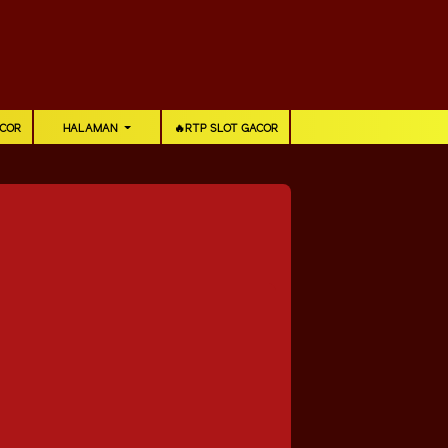
ACOR
HALAMAN
🔥RTP SLOT GACOR