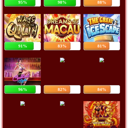
95%
98%
88%
91%
83%
81%
96%
82%
84%