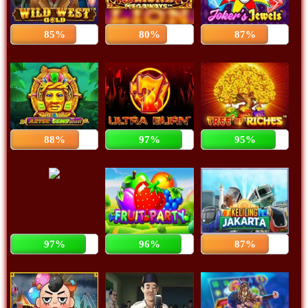
85%
80%
87%
88%
97%
95%
97%
96%
87%