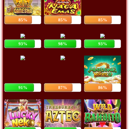
85%
85%
85%
93%
98%
93%
91%
87%
86%